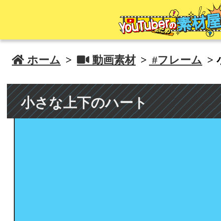
 ホーム
>
 動画素材
>
#フレーム
>
小さな上下のハート