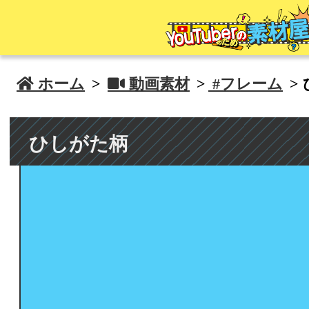
 ホーム
>
 動画素材
>
#フレーム
>
ひしがた柄