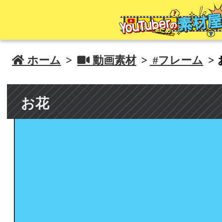
 ホーム
>
 動画素材
>
#フレーム
>
お花