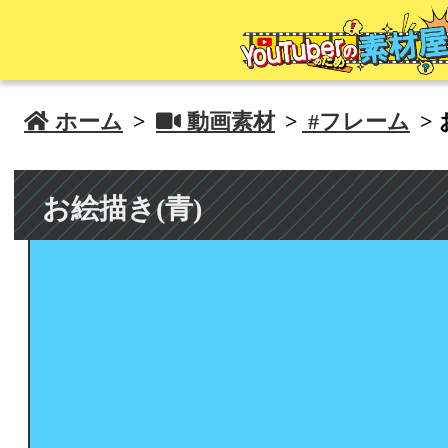
 ホーム
>
 動画素材
>
#フレーム
> 
お絵描き(青)