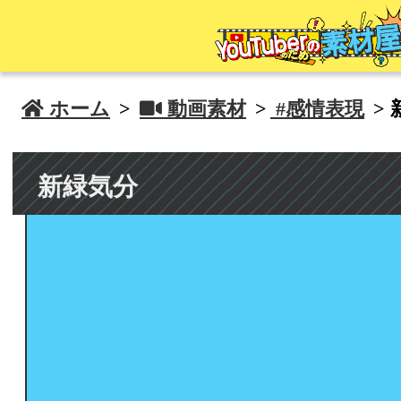
 ホーム
>
 動画素材
>
#感情表現
>
新緑気分