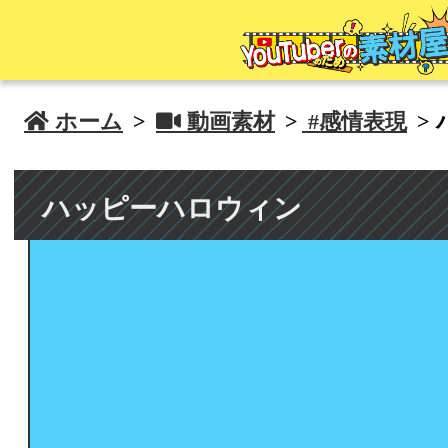
 ホーム
>
 動画素材
>
#感情表現
>
ハッピーハロウィン