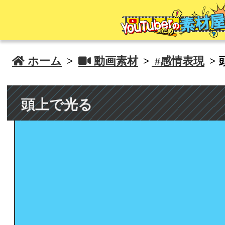
 ホーム
>
 動画素材
>
#感情表現
>
頭上で光る