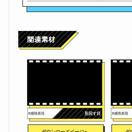
見回す目
#感情表現
#感情表現
ダウンロードページへ
ダ