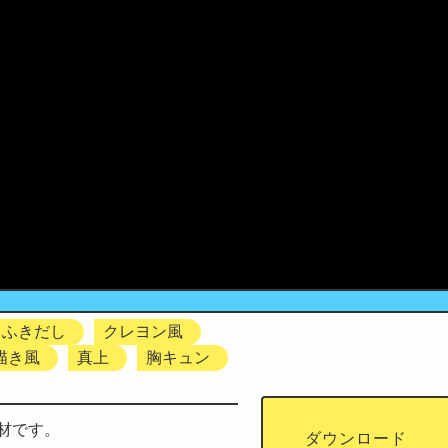
ふきだし
クレヨン風
描き風
真上
胸キュン
材です。
ダウンロード