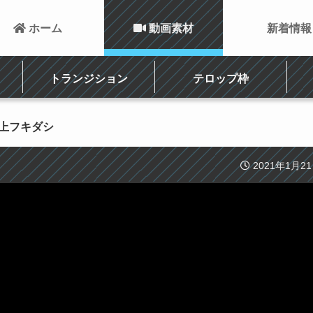
 ホーム
 動画素材
新着情報
トランジション
テロップ枠
頭上フキダシ
2021年1月2