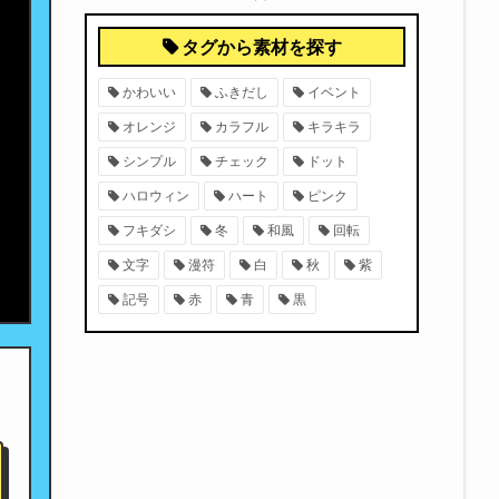
タグから素材を探す
かわいい
ふきだし
イベント
オレンジ
カラフル
キラキラ
シンプル
チェック
ドット
ハロウィン
ハート
ピンク
フキダシ
冬
和風
回転
文字
漫符
白
秋
紫
記号
赤
青
黒