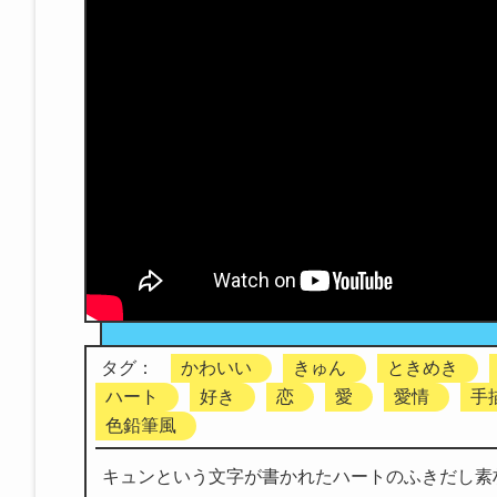
タグ：
かわいい
きゅん
ときめき
ハート
好き
恋
愛
愛情
手
色鉛筆風
キュンという文字が書かれたハートのふきだし素