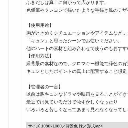
ふきだしは真上に向かって広がります。
色鉛筆やクレヨンで描いたような手描き風のデザ
【使用用途】
胸がときめくシチュエーションやアイテムなど…
「キュン」と思ったシーンでお使いください。
他のハートの素材と組み合わせて使うのもおすす
【使用方法】
緑背景の素材なので、クロマキー機能で緑色の背
キュンとしたポイントの真上に配置すること想定
【管理者の一言】
以前は胸キュンなドラマや映画を見ることができ
最近では見ているだけで恥ずかしくなったり
いろいろと苦しくなってあまり見れなくなってし
サイズ 1080×1080／背景色 緑／形式mp4