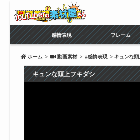
感情表現
フレーム
 ホーム
>
 動画素材
>
#感情表現
> キュンな
キュンな頭上フキダシ