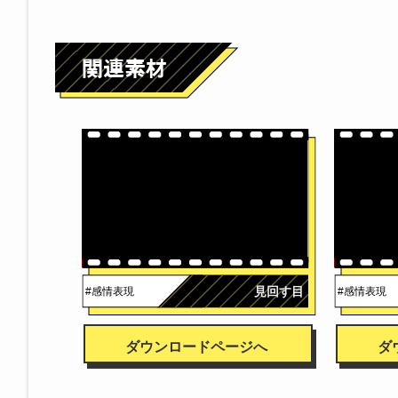
見回す目
#感情表現
#感情表現
ダウンロードページへ
ダ