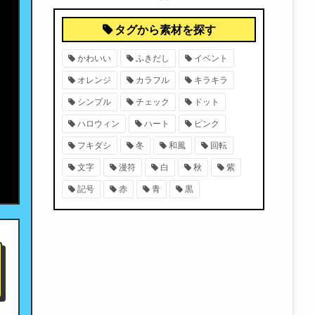
タグから素材を探す
かわいい
ふきだし
イベント
オレンジ
カラフル
キラキラ
シンプル
チェック
ドット
ハロウィン
ハート
ピンク
フキダシ
冬
和風
回転
文字
漫符
白
秋
紫
記号
赤
青
黒