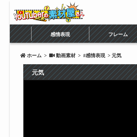
感情表現
フレーム
 ホーム
>
 動画素材
>
#感情表現
> 元気
元気