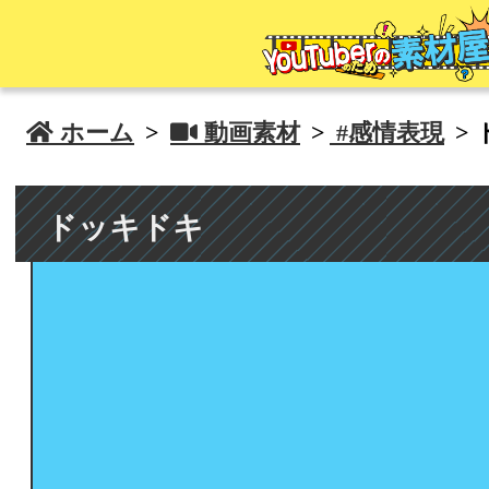
 ホーム
>
 動画素材
>
#感情表現
>
ドッキドキ