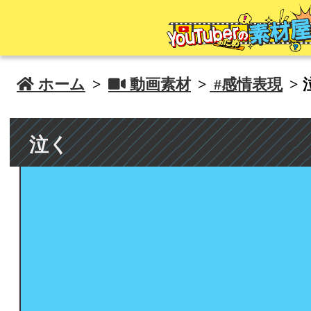
 ホーム
>
 動画素材
>
#感情表現
> 
泣く