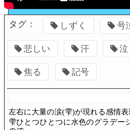
タグ：
しずく
号
悲しい
汗
泣
焦る
記号
左右に大量の涙(雫)が現れる感情
雫ひとつひとつに水色のグラデー