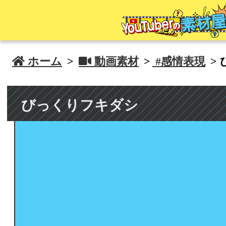
 ホーム
>
 動画素材
>
#感情表現
>
びっくりフキダシ