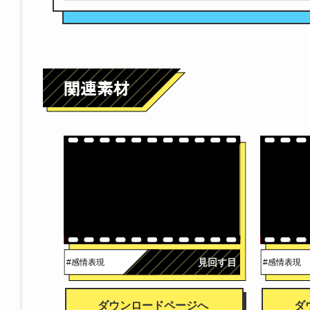
見回す目
#感情表現
#感情表現
ダウンロードページへ
ダ