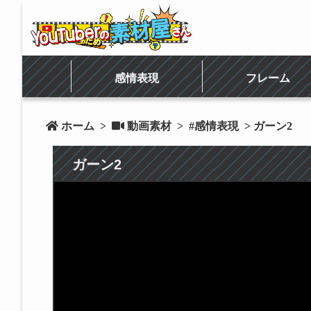
感情表現
フレーム
 ホーム
>
 動画素材
>
#感情表現
> ガーン2
ガーン2