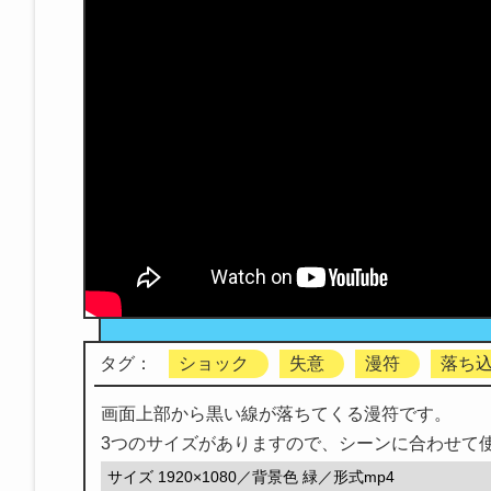
タグ：
ショック
失意
漫符
落ち
画面上部から黒い線が落ちてくる漫符です。
3つのサイズがありますので、シーンに合わせて
サイズ 1920×1080／背景色 緑／形式mp4