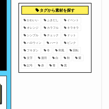
タグから素材を探す
かわいい
ふきだし
イベント
オレンジ
カラフル
キラキラ
シンプル
チェック
ドット
ハロウィン
ハート
ピンク
フキダシ
冬
和風
回転
文字
漫符
白
秋
紫
記号
赤
青
黒