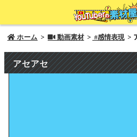
 ホーム
>
 動画素材
>
#感情表現
>
アセアセ